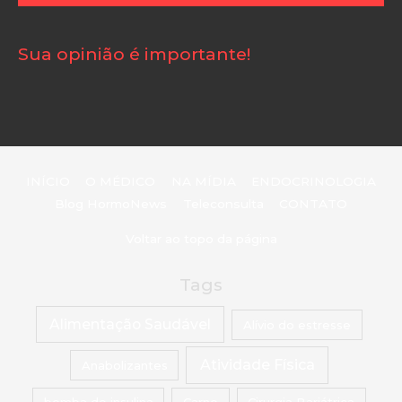
Sua opinião é importante!
INÍCIO
O MÉDICO
NA MÍDIA
ENDOCRINOLOGIA
Blog HormoNews
Teleconsulta
CONTATO
Voltar ao topo da página
Tags
Alimentação Saudável
Alívio do estresse
Atividade Física
Anabolizantes