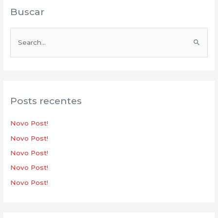
Buscar
P
e
s
q
u
Posts recentes
i
s
Novo Post!
a
Novo Post!
r
Novo Post!
p
Novo Post!
o
Novo Post!
r
: