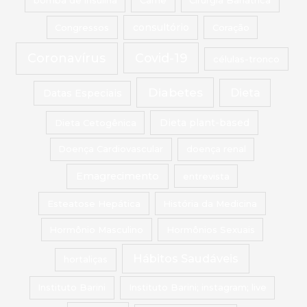
bomba de insulina
Carne
Cirurgia Bariátrica
Congressos
consultório
Coração
Coronavírus
Covid-19
células-tronco
Diabetes
Dieta
Datas Especiais
Dieta Cetogênica
Dieta plant-based
Doença Cardiovascular
doença renal
Emagrecimento
entrevista
Esteatose Hepática
História da Medicina
Hormônio Masculino
Hormônios Sexuais
Hábitos Saudáveis
hortaliças
Instituto Barini
Instituto Barini; instagram; live