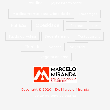
Insulina
jejum intermitente
Medicamento para Obesidade
Moderação
Obesidade
Nutrição
pâncreas
Rim
Saúde da Mulher
Sedentarismo
Testosterona
Tireóide
vegano
Vegetais
vegetarianismo
Copyright © 2020 – Dr. Marcelo Miranda
Voltar ao topo da página