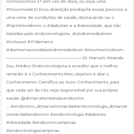
cromossomos 21 (em vez de dois), ou seja, uma
#trissomiado21.Essa alteração predispõe essas pessoas a
uma série de condições de saúde, destacando-se o
#hipotireoidismo, o #diabetes e a #obesidade, que são
tratadas pelo endocrinologista.. #sindromededown
#inclusao #21demarco
#diainternacionaldasindromededown #movimentodown..
——————————————————.Dr Marcelo Miranda
Sou Médico Endocrinologista e acredito que o melhor
remédio é o Conhecimento.Meu objetivo é aliar o
Conhecimento Científico ao Auto-Conhecimento, para
que cada um de nós seja responsável por sua própria
saúde..@drmarcelomiranda.endocrino
…..#endocrino_drmarcelomiranda#endocrinologia_drmarcel
omiranda#endocrino #endocrinologia #diabetes
#obesidade #endocrinocampinas
#endocrinologiacampinas