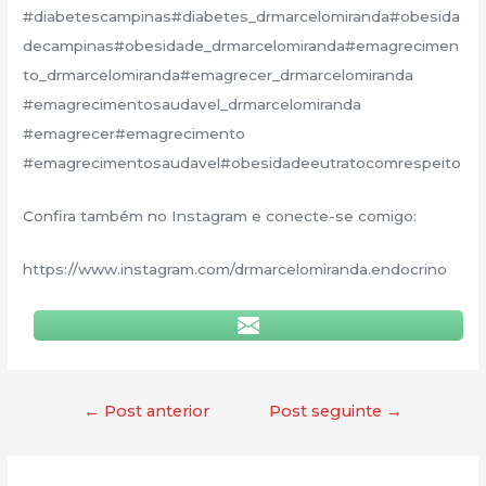
#diabetescampinas#diabetes_drmarcelomiranda#obesida
decampinas#obesidade_drmarcelomiranda#emagrecimen
to_drmarcelomiranda#emagrecer_drmarcelomiranda
#emagrecimentosaudavel_drmarcelomiranda
#emagrecer#emagrecimento
#emagrecimentosaudavel#obesidadeeutratocomrespeito
Confira também no Instagram e conecte-se comigo:
https://www.instagram.com/drmarcelomiranda.endocrino
←
Post anterior
Post seguinte
→