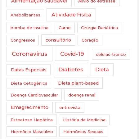
Alimentação Saudável
Alívio do estresse
Atividade Física
Anabolizantes
bomba de insulina
Carne
Cirurgia Bariátrica
Congressos
consultório
Coração
Coronavírus
Covid-19
células-tronco
Diabetes
Dieta
Datas Especiais
Dieta Cetogênica
Dieta plant-based
Doença Cardiovascular
doença renal
Emagrecimento
entrevista
Esteatose Hepática
História da Medicina
Hormônio Masculino
Hormônios Sexuais