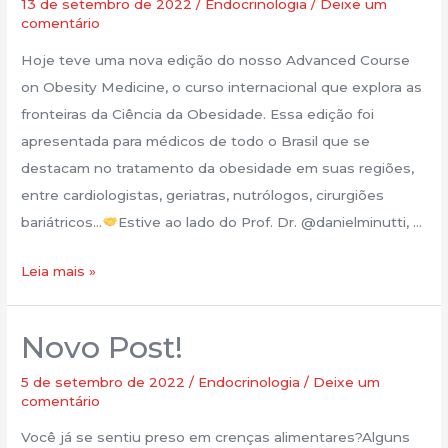
13 de setembro de 2022
/
Endocrinologia
/
Deixe um
comentário
Hoje teve uma nova edição do nosso Advanced Course
on Obesity Medicine, o curso internacional que explora as
fronteiras da Ciência da Obesidade. Essa edição foi
apresentada para médicos de todo o Brasil que se
destacam no tratamento da obesidade em suas regiões,
entre cardiologistas, geriatras, nutrólogos, cirurgiões
bariátricos…
Estive ao lado do Prof. Dr. @danielminutti, …
Leia mais »
Novo Post!
Novo
Post!
5 de setembro de 2022
/
Endocrinologia
/
Deixe um
comentário
Você já se sentiu preso em crenças alimentares?Alguns