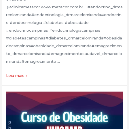
.@clinicametacor.www.metacor.com.br…..#endocrino_drma
rcelomiranda#endocrinologia_drmarcelomiranda#endocrin
o #endocrinologia #diabetes #obesidade
#endocrinocampinas #endocrinologiacampinas
#diabetescampinas#diabetes_drmarcelomiranda#obesida
decampinas#obesidade_drmarcelomiranda#emagrecimen
to_drmarcelomiranda#emagrecimentosaudavel_drmarcelo
miranda#emagrecimento …
Leia mais »
Novo
Post!