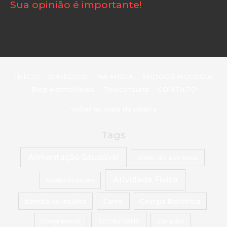
Sua opinião é importante!
INÍCIO
O MÉDICO
NA MÍDIA
ENDOCRINOLOGIA
Blog HormoNews
Teleconsulta
CONTATO
Voltar ao topo da página
Tags
Alimentação Saudável
Alívio do estresse
Atividade Física
Anabolizantes
bomba de insulina
Carne
Cirurgia Bariátrica
Congressos
consultório
Coração