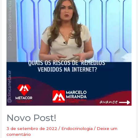
Novo Post!
3 de setembro de 2022
/
Endocrinologia
/
Deixe um
comentário