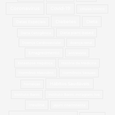
Coronavírus
Covid-19
células-tronco
Diabetes
Dieta
Datas Especiais
Dieta Cetogênica
Dieta plant-based
Doença Cardiovascular
doença renal
Emagrecimento
entrevista
Esteatose Hepática
História da Medicina
Hormônio Masculino
Hormônios Sexuais
Hábitos Saudáveis
hortaliças
Instituto Barini
Instituto Barini; instagram; live
Insulina
jejum intermitente