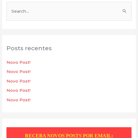
P
e
s
q
u
Posts recentes
i
s
Novo Post!
a
Novo Post!
r
Novo Post!
p
Novo Post!
o
Novo Post!
r
:
RECEBA NOVOS POSTS POR EMAIL: