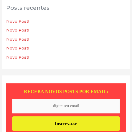
u
Posts recentes
i
s
Novo Post!
a
Novo Post!
r
Novo Post!
p
Novo Post!
o
Novo Post!
r
:
RECEBA NOVOS POSTS POR EMAIL: