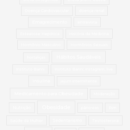
Doença Cardiovascular
doença renal
Emagrecimento
entrevista
Esteatose Hepática
História da Medicina
Hormônio Masculino
Hormônios Sexuais
Hábitos Saudáveis
hortaliças
Instituto Barini
Instituto Barini; instagram; live
Insulina
jejum intermitente
Medicamento para Obesidade
Moderação
Obesidade
Nutrição
pâncreas
Rim
Saúde da Mulher
Sedentarismo
Testosterona