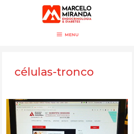
Ir
MENU
para
o
conteúdo
MENU
células-tronco
Atualização
em
diabetes
–