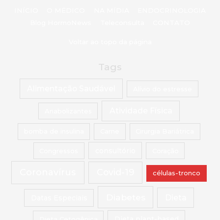
INÍCIO
O MÉDICO
NA MÍDIA
ENDOCRINOLOGIA
Blog HormoNews
Teleconsulta
CONTATO
Voltar ao topo da página
Tags
Alimentação Saudável
Alívio do estresse
Atividade Física
Anabolizantes
bomba de insulina
Carne
Cirurgia Bariátrica
Congressos
consultório
Coração
Coronavírus
Covid-19
células-tronco
Diabetes
Dieta
Datas Especiais
Dieta Cetogênica
Dieta plant-based