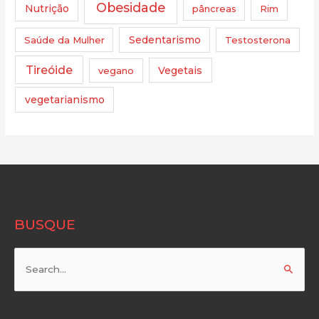
Obesidade
Nutrição
pâncreas
Rim
Saúde da Mulher
Sedentarismo
Testosterona
Tireóide
vegano
Vegetais
vegetarianismo
BUSQUE
Pesquisar
por: