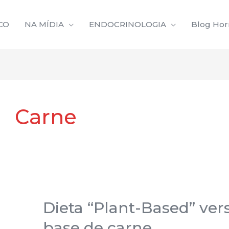
CO
NA MÍDIA
ENDOCRINOLOGIA
Blog Ho
Carne
Dieta “Plant-Based” ver
Dieta
“Plant-
base de carne