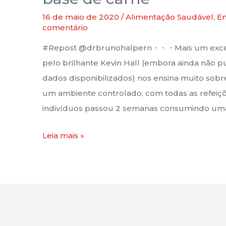
Based”
16 de maio de 2020
/
Alimentação Saudável
,
En
versus
comentário
Cetogênica
#Repost @drbrunohalpern・・・Mais um excele
a
pelo brilhante Kevin Hall (embora ainda não pu
base
dados disponibilizados) nos ensina muito sobre
de
um ambiente controlado, com todas as refei
carne
indivíduos passou 2 semanas consumindo uma 
Leia mais »