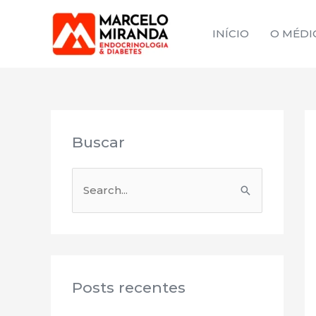
Ir
para
INÍCIO
O MÉDI
o
conteúdo
Buscar
P
e
s
q
u
Posts recentes
i