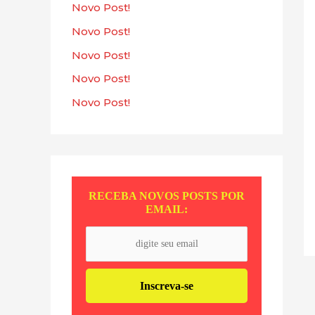
s
Novo Post!
a
Novo Post!
r
Novo Post!
p
Novo Post!
o
Novo Post!
r
:
RECEBA NOVOS POSTS POR
EMAIL: