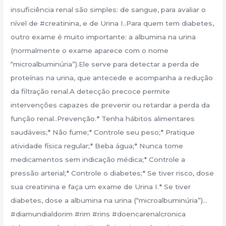
insuficiência renal são simples: de sangue, para avaliar o
nível de #creatinina, e de Urina I..️Para quem tem diabetes,
outro exame é muito importante: a albumina na urina
(normalmente o exame aparece com o nome
“microalbuminúria”).Ele serve para detectar a perda de
proteínas na urina, que antecede e acompanha a redução
da filtração renal.A detecção precoce permite
intervenções capazes de prevenir ou retardar a perda da
função renal..Prevenção.* Tenha hábitos alimentares
saudáveis;* Não fume;* Controle seu peso;* Pratique
atividade física regular;* Beba água;* Nunca tome
medicamentos sem indicação médica;* Controle a
pressão arterial;* Controle o diabetes;* Se tiver risco, dose
sua creatinina e faça um exame de Urina I.* Se tiver
diabetes, dose a albumina na urina (“microalbuminúria”)…
#diamundialdorim #rim #rins #doencarenalcronica