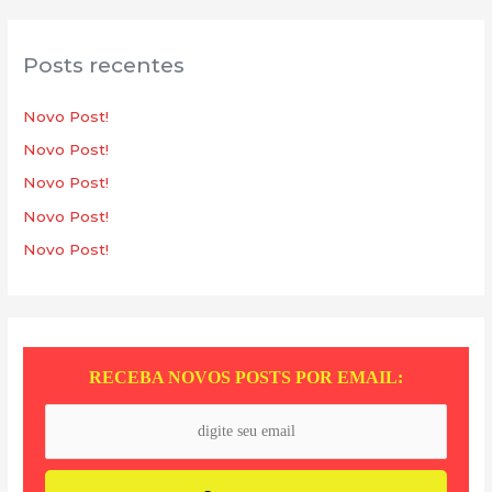
q
u
Posts recentes
i
s
Novo Post!
a
Novo Post!
r
Novo Post!
p
Novo Post!
o
Novo Post!
r
:
RECEBA NOVOS POSTS POR EMAIL: