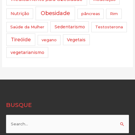
Obesidade
Nutrição
pâncreas
Rim
Saúde da Mulher
Sedentarismo
Testosterona
Tireóide
vegano
Vegetais
vegetarianismo
BUSQUE
Pesquisar
por: