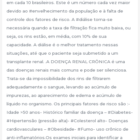
em cada 10 brasileiros. Este é um número cada vez maior
devido ao #envelhecimento da população e à falta de
controle dos fatores de risco. A #diálise torna-se
necessária quando a taxa de filtração fica muito baixa, ou
seja, os rins estão, em média, com 10% de sua
capacidade. A diálise é o melhor tratamento nessas
situações, até que o paciente seja submetido a um
transplante renal. .A DOENÇA RENAL CRÔNICA é uma
das doenças renais mais comuns e pode ser silenciosa.
Trata-se da impossibilidade dos rins de filtrarem
adequadamente o sangue, levando ao acúmulo de
impurezas, ao aparecimento de edema e acúmulo de
líquido no organismo. Os principais fatores de risco são :-
Idade >50 anos- Histórico familiar da doença – #Diabetes-
#Hipertensão (pressão alta)- #Colesterol alto- Doenças
cardiovasculares – #Obesidade- #Fumo- uso crônico de
anti-inflamatórios.️Os exames iniciais para identificar a