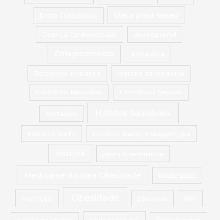
Dieta Cetogênica
Dieta plant-based
Doença Cardiovascular
doença renal
Emagrecimento
entrevista
Esteatose Hepática
História da Medicina
Hormônio Masculino
Hormônios Sexuais
Hábitos Saudáveis
hortaliças
Instituto Barini
Instituto Barini; instagram; live
Insulina
jejum intermitente
Medicamento para Obesidade
Moderação
Obesidade
Nutrição
pâncreas
Rim