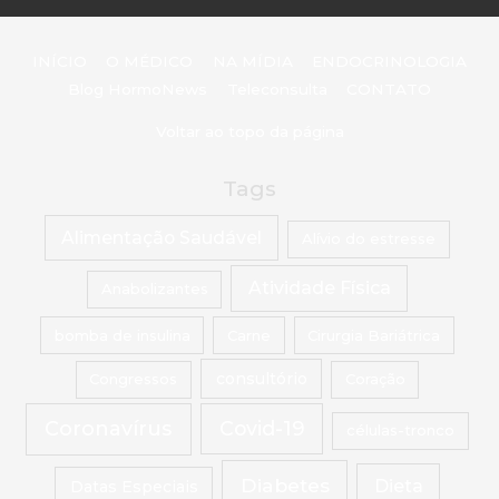
INÍCIO
O MÉDICO
NA MÍDIA
ENDOCRINOLOGIA
Blog HormoNews
Teleconsulta
CONTATO
Voltar ao topo da página
Tags
Alimentação Saudável
Alívio do estresse
Atividade Física
Anabolizantes
bomba de insulina
Carne
Cirurgia Bariátrica
Congressos
consultório
Coração
Coronavírus
Covid-19
células-tronco
Diabetes
Dieta
Datas Especiais