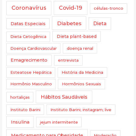
Coronavírus
Covid-19
células-tronco
Diabetes
Dieta
Datas Especiais
Dieta Cetogênica
Dieta plant-based
Doença Cardiovascular
doença renal
Emagrecimento
entrevista
Esteatose Hepática
História da Medicina
Hormônio Masculino
Hormônios Sexuais
Hábitos Saudáveis
hortaliças
Instituto Barini
Instituto Barini; instagram; live
Insulina
jejum intermitente
Medicamento para Obesidade
Moderação