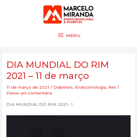
Ir
MENU
para
o
conteúdo
MENU
Navegação
de
DIA MUNDIAL DO RIM
Post
2021 – 11 de março
11 de março de 2021
/
Diabetes
,
Endocrinologia
,
Rim
/
Deixe um comentário
️DIA MUNDIAL DO RIM 2021- 1
Tocador
de
vídeo