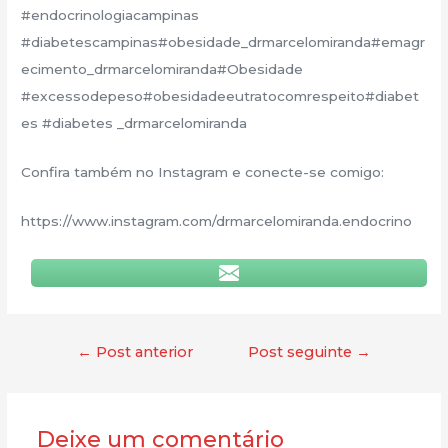
#endocrinologiacampinas
#diabetescampinas#obesidade_drmarcelomiranda#emagr
ecimento_drmarcelomiranda#Obesidade
#excessodepeso#obesidadeeutratocomrespeito#diabet
es #diabetes _drmarcelomiranda
Confira também no Instagram e conecte-se comigo:
https://www.instagram.com/drmarcelomiranda.endocrino
←
Post anterior
Post seguinte
→
Deixe um comentário