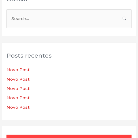
P
e
s
q
u
Posts recentes
i
s
Novo Post!
a
Novo Post!
r
Novo Post!
p
Novo Post!
o
Novo Post!
r
: