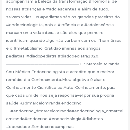
acompanham a beleza da transformação #hormonal de
nossas #crianças e #adolescentes e além de tudo,
salvam vidas..Os #pediatras são os grandes parceiros do
#endocrinologista, pois a #infância e a #adolescência
marcam uma vida inteira, e são eles que primeiro
identificam quando algo não vai bem com os #hormônios
e o #metabolismo..Gratidão imensa aos amigos
pediatras!.#diadopediatra #diadopediatra2020.
——————————————————.Dr Marcelo Miranda
Sou Médico Endocrinologista e acredito que o melhor
remédio é o Conhecimento.Meu objetivo é aliar o
Conhecimento Científico ao Auto-Conhecimento, para
que cada um de nós seja responsável por sua própria
saúde..@drmarcelomiranda.endocrino
…..#endocrino_drmarcelomiranda#endocrinologia_drmarcel
omiranda#endocrino #endocrinologia #diabetes
#obesidade #endocrinocampinas