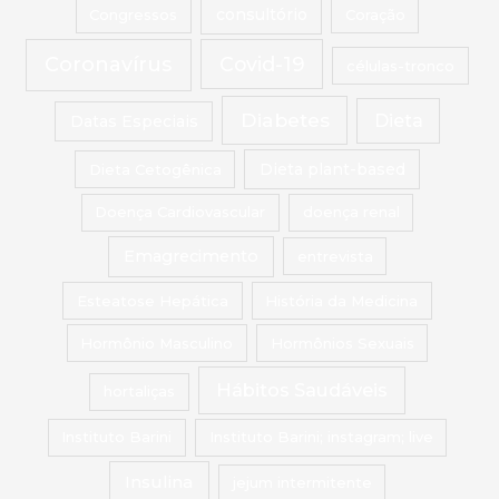
Congressos
consultório
Coração
Coronavírus
Covid-19
células-tronco
Diabetes
Dieta
Datas Especiais
Dieta Cetogênica
Dieta plant-based
Doença Cardiovascular
doença renal
Emagrecimento
entrevista
Esteatose Hepática
História da Medicina
Hormônio Masculino
Hormônios Sexuais
Hábitos Saudáveis
hortaliças
Instituto Barini
Instituto Barini; instagram; live
Insulina
jejum intermitente