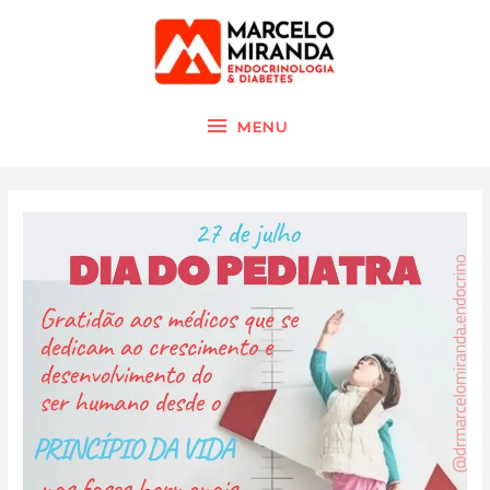
Ir
MENU
para
o
conteúdo
MENU
Navegação
de
Post