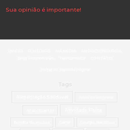
Sua opinião é importante!
INÍCIO
O MÉDICO
NA MÍDIA
ENDOCRINOLOGIA
Blog HormoNews
Teleconsulta
CONTATO
Voltar ao topo da página
Tags
Alimentação Saudável
Alívio do estresse
Atividade Física
Anabolizantes
bomba de insulina
Carne
Cirurgia Bariátrica