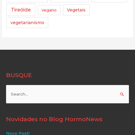
Tireóide
vegano
Vegetais
vegetarianismo
BUSQUE
Pesquisar
por:
Novidades no Blog HormoNews
Novo Post!