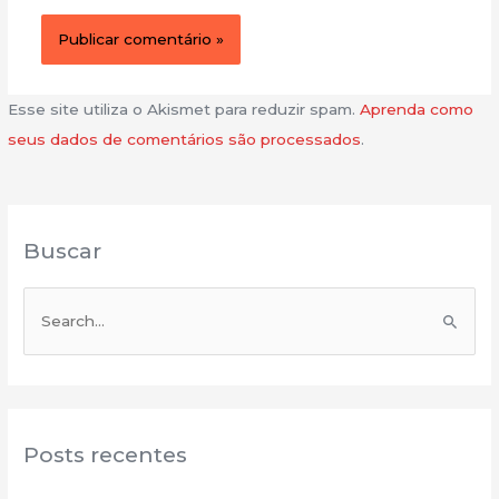
Esse site utiliza o Akismet para reduzir spam.
Aprenda como
seus dados de comentários são processados
.
Buscar
P
e
s
q
u
Posts recentes
i