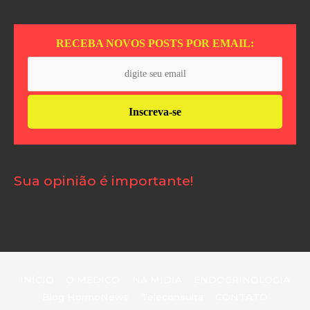
RECEBA NOVOS POSTS POR EMAIL:
Sua opinião é importante!
INÍCIO
O MÉDICO
NA MÍDIA
ENDOCRINOLOGIA
Blog HormoNews
Teleconsulta
CONTATO