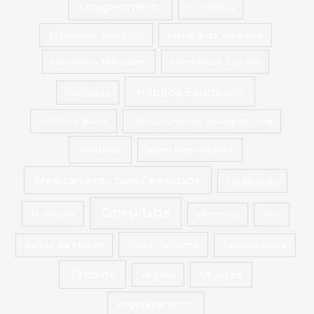
Emagrecimento
entrevista
Esteatose Hepática
História da Medicina
Hormônio Masculino
Hormônios Sexuais
Hábitos Saudáveis
hortaliças
Instituto Barini
Instituto Barini; instagram; live
Insulina
jejum intermitente
Medicamento para Obesidade
Moderação
Obesidade
Nutrição
pâncreas
Rim
Saúde da Mulher
Sedentarismo
Testosterona
Tireóide
vegano
Vegetais
vegetarianismo