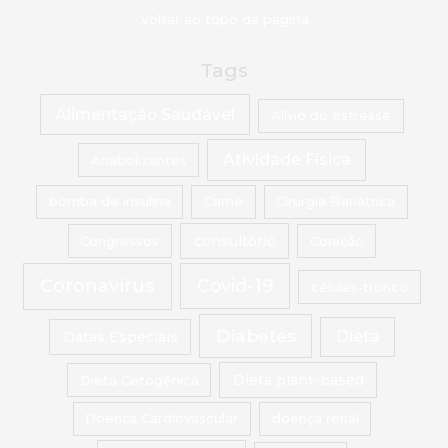
Voltar ao topo da página
Tags
Alimentação Saudável
Alívio do estresse
Atividade Física
Anabolizantes
bomba de insulina
Carne
Cirurgia Bariátrica
Congressos
consultório
Coração
Coronavírus
Covid-19
células-tronco
Diabetes
Dieta
Datas Especiais
Dieta Cetogênica
Dieta plant-based
Doença Cardiovascular
doença renal