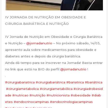
IV JORNADA DE NUTRIÇÃO EM OBESIDADE E
CIRURGIA BARIÁTRICA E NUTRIÇÃO
IV Jornada de Nutrição em Obesidade e Cirurgia Bariátrica
e Nutrição –
@jornadanutrio
– No próximo sábado, 14/03,
apresento aula sobre medicamentos para obesidade e
diabetes antes e depois da cirurgia bariátrica.
Ainda dá tempo para se inscrever na Jornada! Basta entrar
no link que está na BIO do perfil
@jornadanutrio
!
.
#cirurgiabariatrica
#cirurgiabariátrica
#bariatrica
#bariátrica
#cirurgiametabolica
#cirurgiametabólica
#cirurgiadrobesid
ade
#nutricao
#nutrição
#nutricionista
#obesidade
#diab
etes
#endocrinocampinas
#endocrinologiacampinas