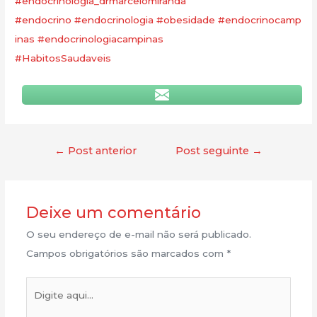
#endocrinologia_drmarcelomiranda
#endocrino
#endocrinologia
#obesidade
#endocrinocamp
inas
#endocrinologiacampinas
#HabitosSaudaveis
←
Post anterior
Post seguinte
→
Deixe um comentário
O seu endereço de e-mail não será publicado.
Campos obrigatórios são marcados com
*
Digite
aqui...