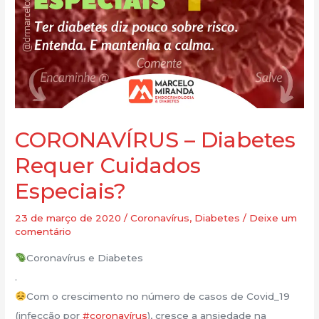
CORONAVÍRUS – Diabetes
Requer Cuidados
Especiais?
23 de março de 2020
/
Coronavírus
,
Diabetes
/
Deixe um
comentário
Coronavírus e Diabetes
.
Com o crescimento no número de casos de Covid_19
(infecção por
#coronavírus
), cresce a ansiedade na