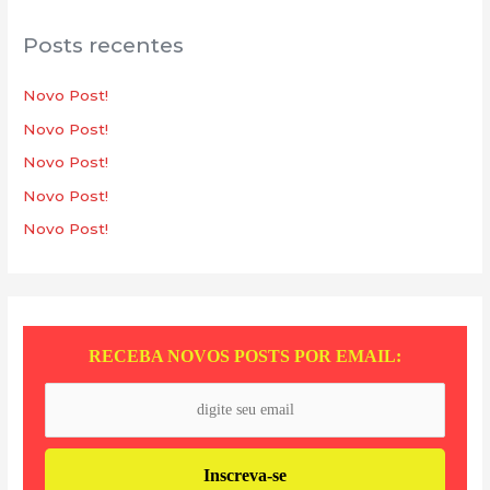
q
u
Posts recentes
i
s
Novo Post!
a
Novo Post!
r
Novo Post!
p
Novo Post!
o
Novo Post!
r
:
RECEBA NOVOS POSTS POR EMAIL: