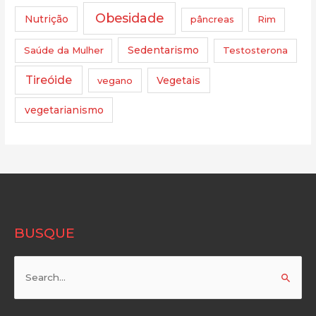
Obesidade
Nutrição
pâncreas
Rim
Saúde da Mulher
Sedentarismo
Testosterona
Tireóide
vegano
Vegetais
vegetarianismo
BUSQUE
Pesquisar
por: