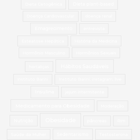
Dieta Cetogênica
Dieta plant-based
Doença Cardiovascular
doença renal
Emagrecimento
entrevista
Esteatose Hepática
História da Medicina
Hormônio Masculino
Hormônios Sexuais
Hábitos Saudáveis
hortaliças
Instituto Barini
Instituto Barini; instagram; live
Insulina
jejum intermitente
Medicamento para Obesidade
Moderação
Obesidade
Nutrição
pâncreas
Rim
Saúde da Mulher
Sedentarismo
Testosterona