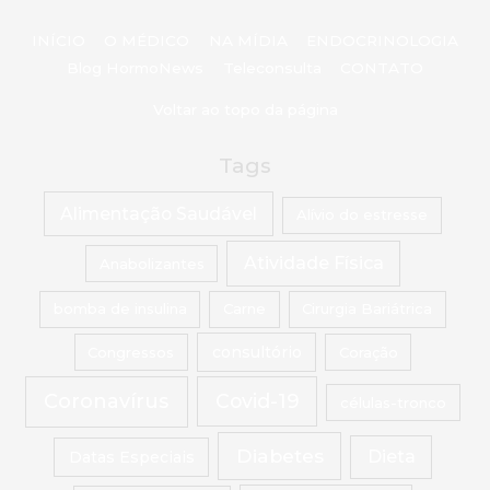
INÍCIO
O MÉDICO
NA MÍDIA
ENDOCRINOLOGIA
Blog HormoNews
Teleconsulta
CONTATO
Voltar ao topo da página
Tags
Alimentação Saudável
Alívio do estresse
Atividade Física
Anabolizantes
bomba de insulina
Carne
Cirurgia Bariátrica
Congressos
consultório
Coração
Coronavírus
Covid-19
células-tronco
Diabetes
Dieta
Datas Especiais