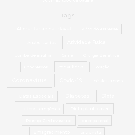
Voltar ao topo da página
Tags
Alimentação Saudável
Alívio do estresse
Atividade Física
Anabolizantes
bomba de insulina
Carne
Cirurgia Bariátrica
Congressos
consultório
Coração
Coronavírus
Covid-19
células-tronco
Diabetes
Dieta
Datas Especiais
Dieta Cetogênica
Dieta plant-based
Doença Cardiovascular
doença renal
Emagrecimento
entrevista