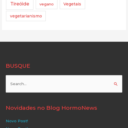
Tireóide
vegano
Vegetais
vegetarianismo
BUSQUE
Pesquisar
por:
Novidades no Blog HormoNews
Novo Post!