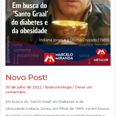
Novo Post!
30 de julho de 2022
/
Endocrinologia
/
Deixe um
comentário
Em busca do ‘Santo Graal’ do Diabetes e da
Obesidade.Indiana Jones, em filme de 1989, sai em busca
do Santo Graal, relíquia esquecida cuja lenda promete a