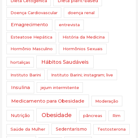
Dieta Cetogênica
Dieta plant-based
Doença Cardiovascular
doença renal
Emagrecimento
entrevista
Esteatose Hepática
História da Medicina
Hormônio Masculino
Hormônios Sexuais
Hábitos Saudáveis
hortaliças
Instituto Barini
Instituto Barini; instagram; live
Insulina
jejum intermitente
Medicamento para Obesidade
Moderação
Obesidade
Nutrição
pâncreas
Rim
Saúde da Mulher
Sedentarismo
Testosterona