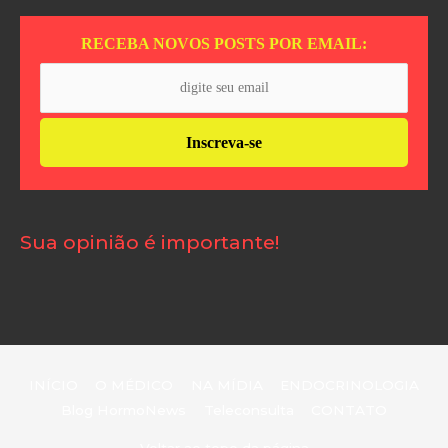
RECEBA NOVOS POSTS POR EMAIL:
Sua opinião é importante!
INÍCIO
O MÉDICO
NA MÍDIA
ENDOCRINOLOGIA
Blog HormoNews
Teleconsulta
CONTATO