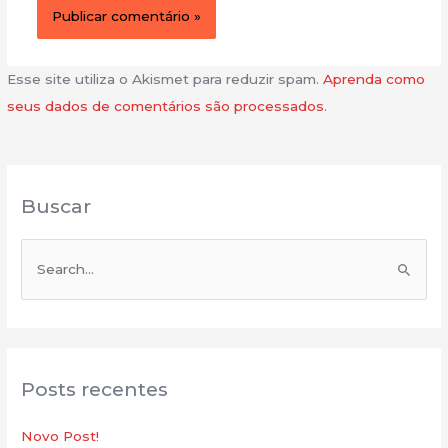
Esse site utiliza o Akismet para reduzir spam.
Aprenda como
seus dados de comentários são processados
.
Buscar
P
e
s
q
u
Posts recentes
i
s
Novo Post!