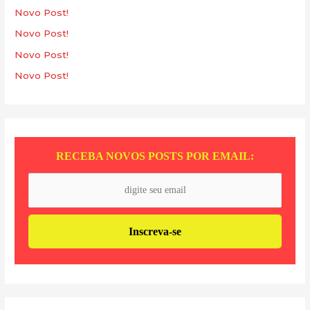
a
Novo Post!
r
Novo Post!
p
Novo Post!
o
Novo Post!
r
:
RECEBA NOVOS POSTS POR EMAIL: