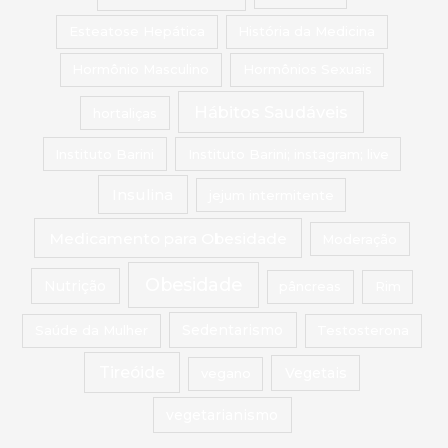
Esteatose Hepática
História da Medicina
Hormônio Masculino
Hormônios Sexuais
Hábitos Saudáveis
hortaliças
Instituto Barini
Instituto Barini; instagram; live
Insulina
jejum intermitente
Medicamento para Obesidade
Moderação
Obesidade
Nutrição
pâncreas
Rim
Saúde da Mulher
Sedentarismo
Testosterona
Tireóide
vegano
Vegetais
vegetarianismo