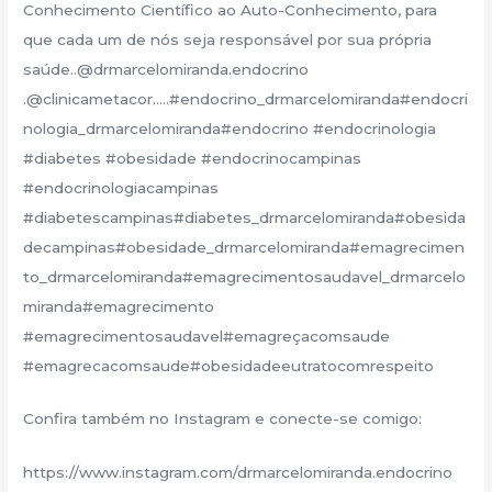
Conhecimento Científico ao Auto-Conhecimento, para
que cada um de nós seja responsável por sua própria
saúde..@drmarcelomiranda.endocrino
.@clinicametacor…..#endocrino_drmarcelomiranda#endocri
nologia_drmarcelomiranda#endocrino #endocrinologia
#diabetes #obesidade #endocrinocampinas
#endocrinologiacampinas
#diabetescampinas#diabetes_drmarcelomiranda#obesida
decampinas#obesidade_drmarcelomiranda#emagrecimen
to_drmarcelomiranda#emagrecimentosaudavel_drmarcelo
miranda#emagrecimento
#emagrecimentosaudavel#emagreçacomsaude
#emagrecacomsaude#obesidadeeutratocomrespeito
Confira também no Instagram e conecte-se comigo:
https://www.instagram.com/drmarcelomiranda.endocrino