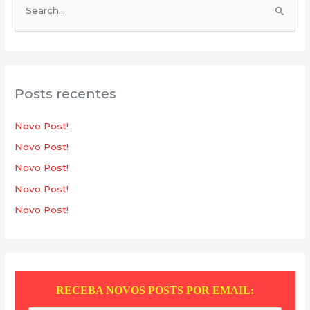
P
e
s
q
u
Posts recentes
i
s
Novo Post!
a
Novo Post!
r
Novo Post!
p
Novo Post!
o
Novo Post!
r
:
RECEBA NOVOS POSTS POR EMAIL: