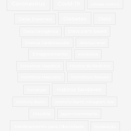
Coronavírus
Covid-19
células-tronco
Diabetes
Dieta
Datas Especiais
Dieta Cetogênica
Dieta plant-based
Doença Cardiovascular
doença renal
Emagrecimento
entrevista
Esteatose Hepática
História da Medicina
Hormônio Masculino
Hormônios Sexuais
Hábitos Saudáveis
hortaliças
Instituto Barini
Instituto Barini; instagram; live
Insulina
jejum intermitente
Medicamento para Obesidade
Moderação