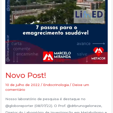
Novo Post!
10 de julho de 2022
/
Endocrinologia
/
Deixe um
comentário
Nosso laboratório de pesquisa é destaque no
@globoreporter (08/07/22). O Prof. @drbrunogeloneze,
Diretor do Laboratório de Investigação em Metabolismo e