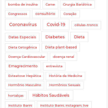
bomba de insulina
Carne
Cirurgia Bariátrica
Congressos
consultório
Coração
Coronavírus
Covid-19
células-tronco
Diabetes
Dieta
Datas Especiais
Dieta Cetogênica
Dieta plant-based
Doença Cardiovascular
doença renal
Emagrecimento
entrevista
Esteatose Hepática
História da Medicina
Hormônio Masculino
Hormônios Sexuais
Hábitos Saudáveis
hortaliças
Instituto Barini
Instituto Barini; instagram; live