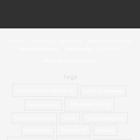
INÍCIO
O MÉDICO
NA MÍDIA
ENDOCRINOLOGIA
Blog HormoNews
Teleconsulta
CONTATO
Voltar ao topo da página
Tags
Alimentação Saudável
Alívio do estresse
Atividade Física
Anabolizantes
bomba de insulina
Carne
Cirurgia Bariátrica
Congressos
consultório
Coração