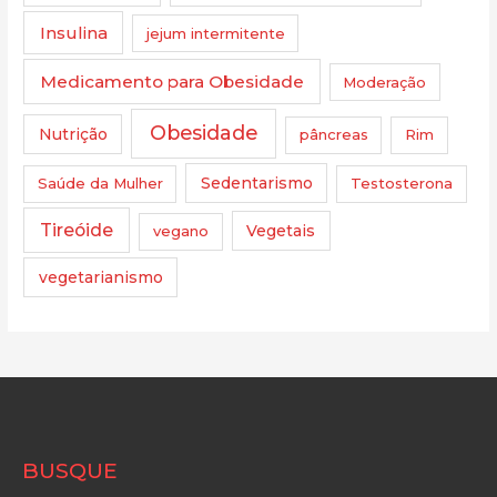
Insulina
jejum intermitente
Medicamento para Obesidade
Moderação
Obesidade
Nutrição
pâncreas
Rim
Saúde da Mulher
Sedentarismo
Testosterona
Tireóide
vegano
Vegetais
vegetarianismo
BUSQUE