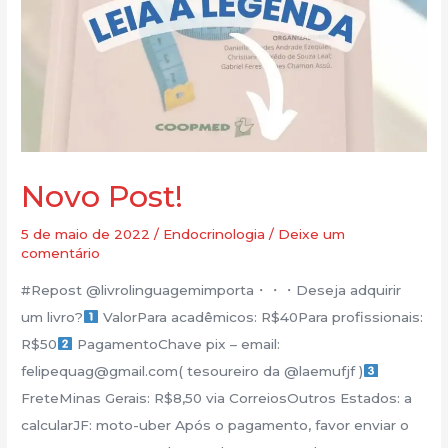
Novo Post!
5 de maio de 2022
/
Endocrinologia
/
Deixe um
comentário
#Repost @livrolinguagemimporta・・・Deseja adquirir
um livro?
ValorPara acadêmicos: R$40Para profissionais:
R$50
PagamentoChave pix – email:
felipequag@gmail.com( tesoureiro da @laemufjf )
FreteMinas Gerais: R$8,50 via CorreiosOutros Estados: a
calcularJF: moto-uber Após o pagamento, favor enviar o