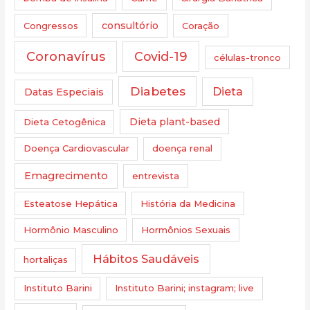
Congressos
consultório
Coração
Coronavírus
Covid-19
células-tronco
Diabetes
Dieta
Datas Especiais
Dieta Cetogênica
Dieta plant-based
Doença Cardiovascular
doença renal
Emagrecimento
entrevista
Esteatose Hepática
História da Medicina
Hormônio Masculino
Hormônios Sexuais
Hábitos Saudáveis
hortaliças
Instituto Barini
Instituto Barini; instagram; live