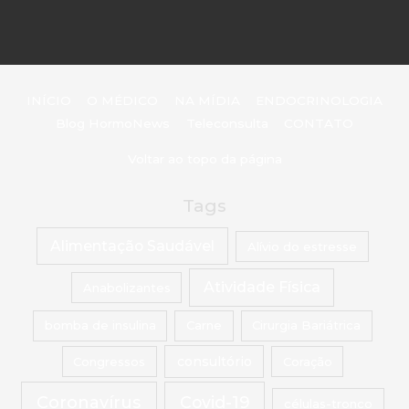
INÍCIO
O MÉDICO
NA MÍDIA
ENDOCRINOLOGIA
Blog HormoNews
Teleconsulta
CONTATO
Voltar ao topo da página
Tags
Alimentação Saudável
Alívio do estresse
Atividade Física
Anabolizantes
bomba de insulina
Carne
Cirurgia Bariátrica
Congressos
consultório
Coração
Coronavírus
Covid-19
células-tronco