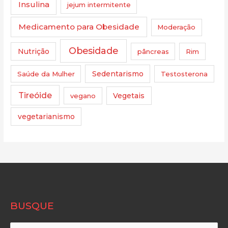
Insulina
jejum intermitente
Medicamento para Obesidade
Moderação
Obesidade
Nutrição
pâncreas
Rim
Saúde da Mulher
Sedentarismo
Testosterona
Tireóide
vegano
Vegetais
vegetarianismo
BUSQUE