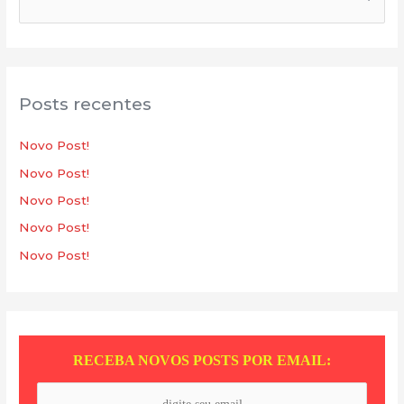
e
s
q
u
Posts recentes
i
s
Novo Post!
a
Novo Post!
r
Novo Post!
p
Novo Post!
o
Novo Post!
r
:
RECEBA NOVOS POSTS POR EMAIL: