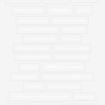
Diabetes
Dieta
Datas Especiais
Dieta Cetogênica
Dieta plant-based
Doença Cardiovascular
doença renal
Emagrecimento
entrevista
Esteatose Hepática
História da Medicina
Hormônio Masculino
Hormônios Sexuais
Hábitos Saudáveis
hortaliças
Instituto Barini
Instituto Barini; instagram; live
Insulina
jejum intermitente
Medicamento para Obesidade
Moderação