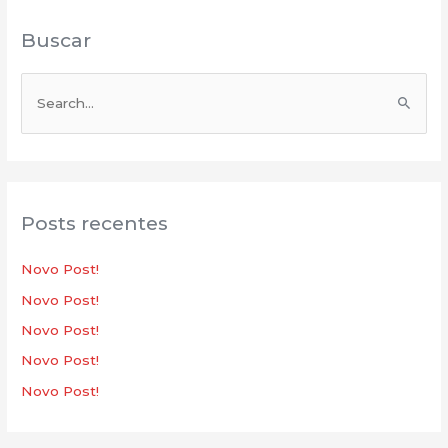
Buscar
P
e
s
q
u
Posts recentes
i
s
Novo Post!
a
Novo Post!
r
Novo Post!
p
Novo Post!
o
Novo Post!
r
: