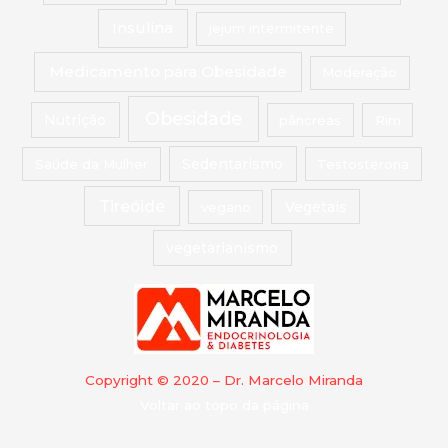
Insulina
jejum intermitente
Medicamento para Obesidade
Moderação
Obesidade
Nutrição
pâncreas
Rim
Saúde da Mulher
Sedentarismo
Testosterona
Tireóide
vegano
Vegetais
vegetarianismo
Copyright © 2020 – Dr. Marcelo Miranda
Voltar ao topo da página