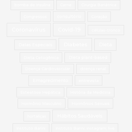
bomba de insulina
Carne
Cirurgia Bariátrica
Congressos
consultório
Coração
Coronavírus
Covid-19
células-tronco
Diabetes
Dieta
Datas Especiais
Dieta Cetogênica
Dieta plant-based
Doença Cardiovascular
doença renal
Emagrecimento
entrevista
Esteatose Hepática
História da Medicina
Hormônio Masculino
Hormônios Sexuais
Hábitos Saudáveis
hortaliças
Instituto Barini
Instituto Barini; instagram; live