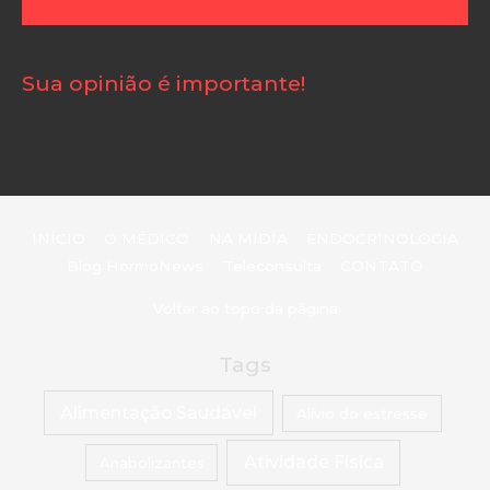
Sua opinião é importante!
INÍCIO
O MÉDICO
NA MÍDIA
ENDOCRINOLOGIA
Blog HormoNews
Teleconsulta
CONTATO
Voltar ao topo da página
Tags
Alimentação Saudável
Alívio do estresse
Atividade Física
Anabolizantes