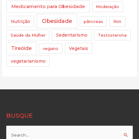
Medicamento para Obesidade
Moderação
Obesidade
Nutrição
pâncreas
Rim
Saúde da Mulher
Sedentarismo
Testosterona
Tireóide
vegano
Vegetais
vegetarianismo
BUSQUE
Pesquisar