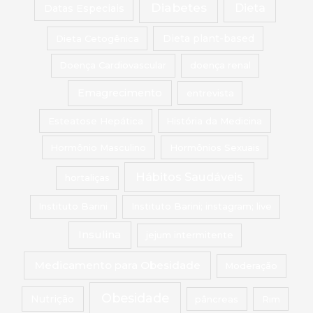
Diabetes
Dieta
Datas Especiais
Dieta Cetogênica
Dieta plant-based
Doença Cardiovascular
doença renal
Emagrecimento
entrevista
Esteatose Hepática
História da Medicina
Hormônio Masculino
Hormônios Sexuais
Hábitos Saudáveis
hortaliças
Instituto Barini
Instituto Barini; instagram; live
Insulina
jejum intermitente
Medicamento para Obesidade
Moderação
Obesidade
Nutrição
pâncreas
Rim