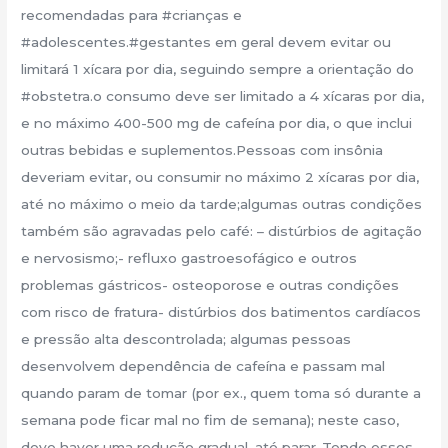
recomendadas para #crianças e
#adolescentes.#gestantes em geral devem evitar ou
limitará 1 xícara por dia, seguindo sempre a orientação do
#obstetra.o consumo deve ser limitado a 4 xícaras por dia,
e no máximo 400-500 mg de cafeína por dia, o que inclui
outras bebidas e suplementos.Pessoas com insônia
deveriam evitar, ou consumir no máximo 2 xícaras por dia,
até no máximo o meio da tarde;algumas outras condições
também são agravadas pelo café: – distúrbios de agitação
e nervosismo;- refluxo gastroesofágico e outros
problemas gástricos- osteoporose e outras condições
com risco de fratura- distúrbios dos batimentos cardíacos
e pressão alta descontrolada; algumas pessoas
desenvolvem dependência de cafeína e passam mal
quando param de tomar (por ex., quem toma só durante a
semana pode ficar mal no fim de semana); neste caso,
deve haver uma redução gradual, até parar..Tendo esses