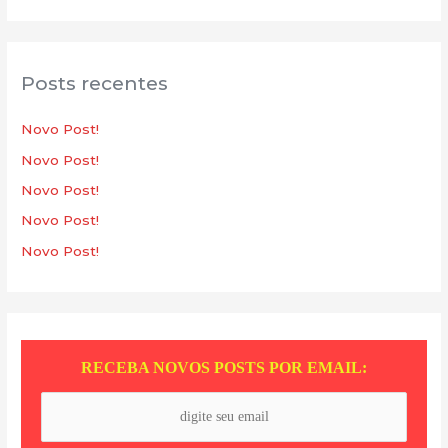
s
q
u
Posts recentes
i
s
Novo Post!
a
Novo Post!
r
Novo Post!
p
Novo Post!
o
Novo Post!
r
:
RECEBA NOVOS POSTS POR EMAIL: