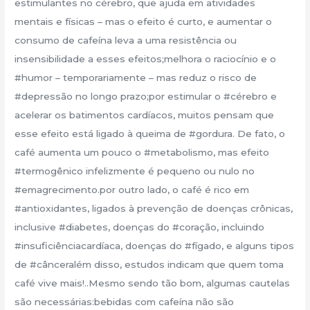
estimulantes no cérebro, que ajuda em atividades
mentais e físicas – mas o efeito é curto, e aumentar o
consumo de cafeína leva a uma resistência ou
insensibilidade a esses efeitos;melhora o raciocínio e o
#humor – temporariamente – mas reduz o risco de
#depressão no longo prazo;por estimular o #cérebro e
acelerar os batimentos cardíacos, muitos pensam que
esse efeito está ligado à queima de #gordura. De fato, o
café aumenta um pouco o #metabolismo, mas efeito
#termogênico infelizmente é pequeno ou nulo no
#emagrecimento.por outro lado, o café é rico em
#antioxidantes, ligados à prevenção de doenças crônicas,
inclusive #diabetes, doenças do #coração, incluindo
#insuficiênciacardíaca, doenças do #fígado, e alguns tipos
de #cânceralém disso, estudos indicam que quem toma
café vive mais!..Mesmo sendo tão bom, algumas cautelas
são necessárias:bebidas com cafeína não são