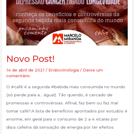
Novo Post!
14 de abril de 2021
/
Endocrinologia
/
Deixe um
comentário
O #café é a segunda #bebida mais consumida no mundo
(só perde para a… água!). Tão querido, é cercado de
promessas e controvérsias. Afinal, faz bem ou faz mal
tomar café?.A lista de benefícios apontados por estudos é
enorme, em geral para o consumo de 2 a 4 xícaras por
dia:a cafeína dá sensação de energia por ter efeitos