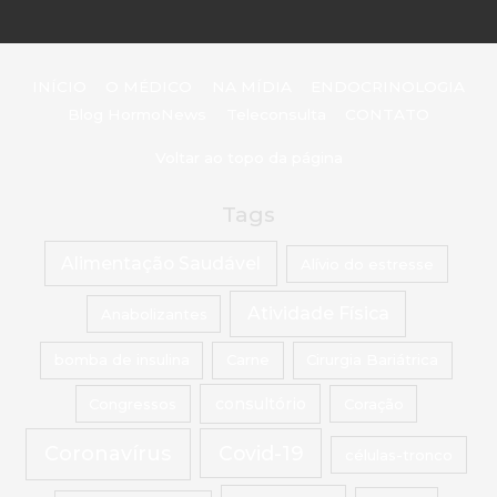
INÍCIO
O MÉDICO
NA MÍDIA
ENDOCRINOLOGIA
Blog HormoNews
Teleconsulta
CONTATO
Voltar ao topo da página
Tags
Alimentação Saudável
Alívio do estresse
Atividade Física
Anabolizantes
bomba de insulina
Carne
Cirurgia Bariátrica
Congressos
consultório
Coração
Coronavírus
Covid-19
células-tronco