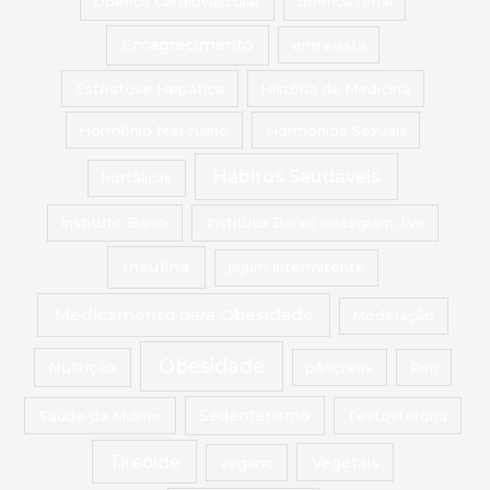
Doença Cardiovascular
doença renal
Emagrecimento
entrevista
Esteatose Hepática
História da Medicina
Hormônio Masculino
Hormônios Sexuais
Hábitos Saudáveis
hortaliças
Instituto Barini
Instituto Barini; instagram; live
Insulina
jejum intermitente
Medicamento para Obesidade
Moderação
Obesidade
Nutrição
pâncreas
Rim
Saúde da Mulher
Sedentarismo
Testosterona
Tireóide
vegano
Vegetais