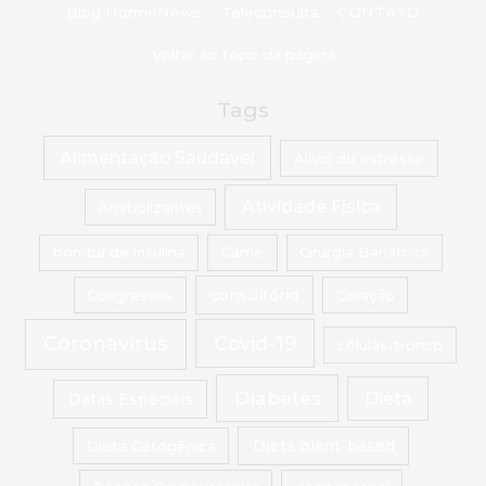
Blog HormoNews
Teleconsulta
CONTATO
Voltar ao topo da página
Tags
Alimentação Saudável
Alívio do estresse
Atividade Física
Anabolizantes
bomba de insulina
Carne
Cirurgia Bariátrica
Congressos
consultório
Coração
Coronavírus
Covid-19
células-tronco
Diabetes
Dieta
Datas Especiais
Dieta Cetogênica
Dieta plant-based