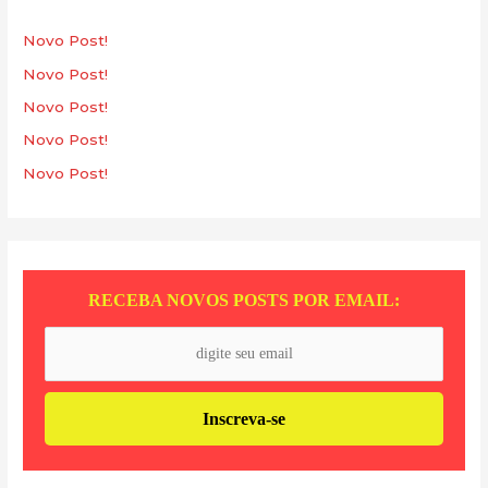
i
s
Novo Post!
a
Novo Post!
r
Novo Post!
p
Novo Post!
o
Novo Post!
r
:
RECEBA NOVOS POSTS POR EMAIL: