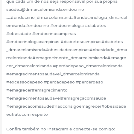
que cada um de nós seja responsável por sua própria
saúde..@drmarcelomiranda.endocrino
…..#endocrino_drmarcelomiranda#endocrinologia_drmarcel
omiranda#endocrino #endocrinologia #diabetes
#obesidade #endocrinocampinas
#endocrinologiacampinas #diabetescampinas#diabetes
_drmarcelomiranda#obesidadecampinas#obesidade_drma
rcelomiranda#emagrecimento_drmarcelomiranda#emagre
cer_drmarcelomiranda #perdadepeso_drmarcelomiranda
#emagrecimentosaudavel_drmarcelomiranda
#excessodepeso #perdadepeso #perderpeso
#emagrecer#emagrecimento
#emagrecimentosaudavel#emagreçacomsaude
#emagrecacomsaude#naoconsigoemagrecer#obesidade
eutratocomrespeito
Confira também no Instagram e conecte-se comigo: