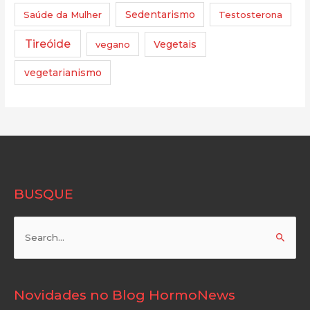
Saúde da Mulher
Sedentarismo
Testosterona
Tireóide
vegano
Vegetais
vegetarianismo
BUSQUE
Pesquisar
por:
Novidades no Blog HormoNews