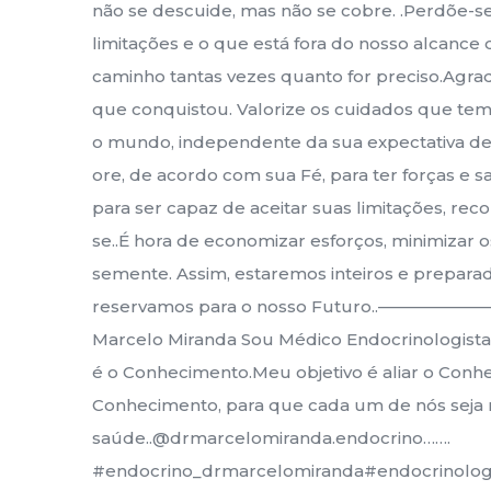
não se descuide, mas não se cobre. .Perdõe-s
limitações e o que está fora do nosso alcanc
caminho tantas vezes quanto for preciso.Agrad
que conquistou. Valorize os cuidados que tem c
o mundo, independente da sua expectativa de 
ore, de acordo com sua Fé, para ter forças e 
para ser capaz de aceitar suas limitações, rec
se..É hora de economizar esforços, minimiza
semente. Assim, estaremos inteiros e prepar
reservamos para o nosso Futuro..—
Marcelo Miranda Sou Médico Endocrinologista
é o Conhecimento.Meu objetivo é aliar o Conhe
Conhecimento, para que cada um de nós seja r
saúde..@drmarcelomiranda.endocrino…….
#endocrino_drmarcelomiranda#endocrinolog