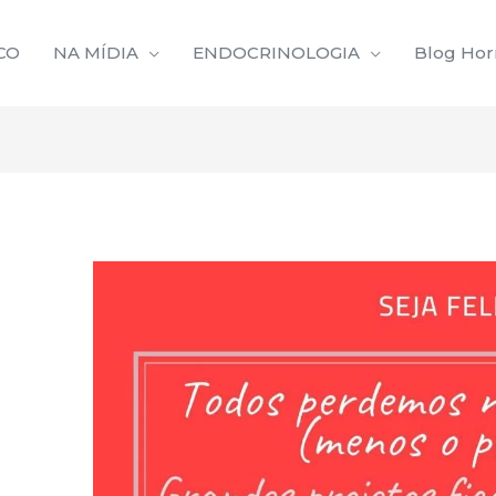
CO
NA MÍDIA
ENDOCRINOLOGIA
Blog Ho
Navegação
de
Post