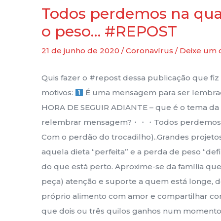
Todos perdemos na qu
o peso… #REPOST
21 de junho de 2020
/
Coronavírus
/
Deixe um 
Quis fazer o #repost dessa publicação que fi
motivos:
É uma mensagem para ser lembr
HORA DE SEGUIR ADIANTE – que é o tema da 
relembrar mensagem?・・・Todos perdemos n
Com o perdão do trocadilho)..Grandes projetos 
aquela dieta “perfeita” e a perda de peso “defin
do que está perto. Aproxime-se da família que
peça) atenção e suporte a quem está longe, do
próprio alimento com amor e compartilhar co
que dois ou três quilos ganhos num momento d