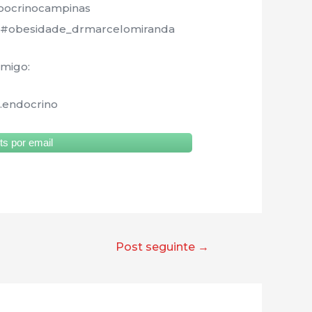
oocrinocampinas
s#obesidade_drmarcelomiranda
omigo:
.endocrino
s por email
Post seguinte
→