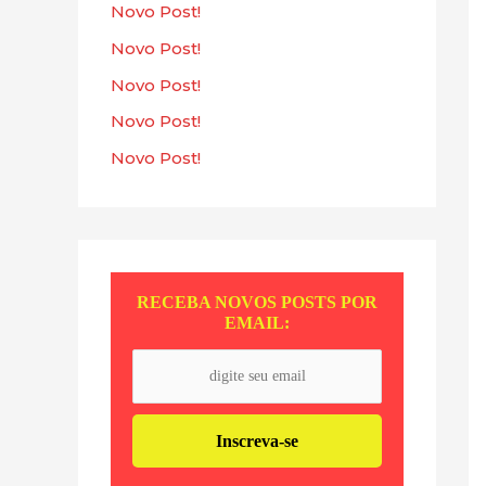
s
Novo Post!
a
Novo Post!
r
Novo Post!
p
Novo Post!
o
Novo Post!
r
:
RECEBA NOVOS POSTS POR
EMAIL: