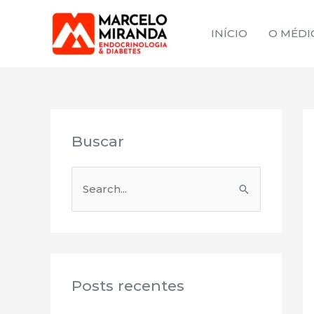
Ir
para
INÍCIO
O MÉDI
o
conteúdo
Buscar
P
e
s
q
u
Posts recentes
i