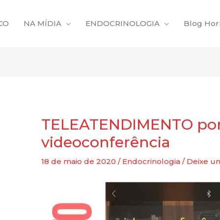
CO
NA MÍDIA
ENDOCRINOLOGIA
Blog Ho
Navegação
de
Post
TELEATENDIMENTO po
videoconferência
18 de maio de 2020
/
Endocrinologia
/
Deixe u