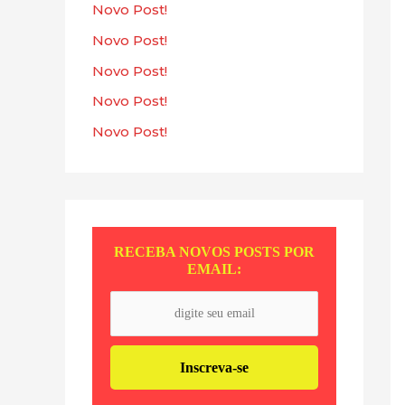
s
Novo Post!
a
Novo Post!
r
Novo Post!
p
Novo Post!
o
Novo Post!
r
:
RECEBA NOVOS POSTS POR
EMAIL: