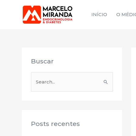
Ir
para
INÍCIO
O MÉDI
o
conteúdo
Buscar
P
e
s
q
u
Posts recentes
i