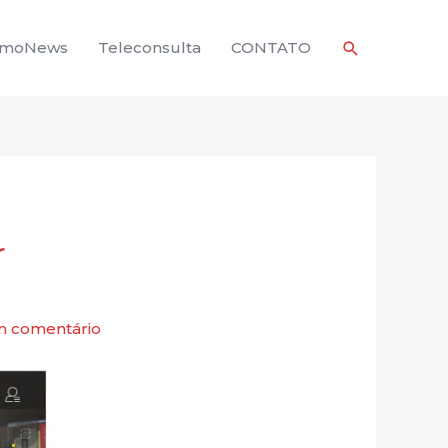
Pesquisar
rmoNews
Teleconsulta
CONTATO
r
m comentário