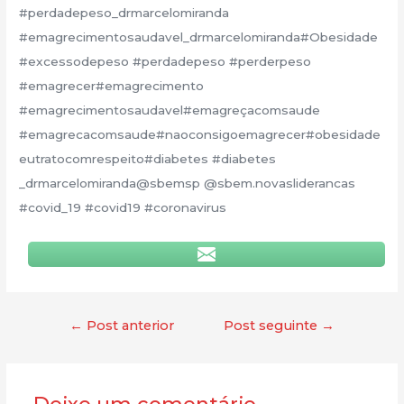
#perdadepeso_drmarcelomiranda
#emagrecimentosaudavel_drmarcelomiranda#Obesidade
#excessodepeso #perdadepeso #perderpeso
#emagrecer#emagrecimento
#emagrecimentosaudavel#emagreçacomsaude
#emagrecacomsaude#naoconsigoemagrecer#obesidade
eutratocomrespeito#diabetes #diabetes
_drmarcelomiranda@sbemsp @sbem.novasliderancas
#covid_19 #covid19 #coronavirus
←
Post anterior
Post seguinte
→