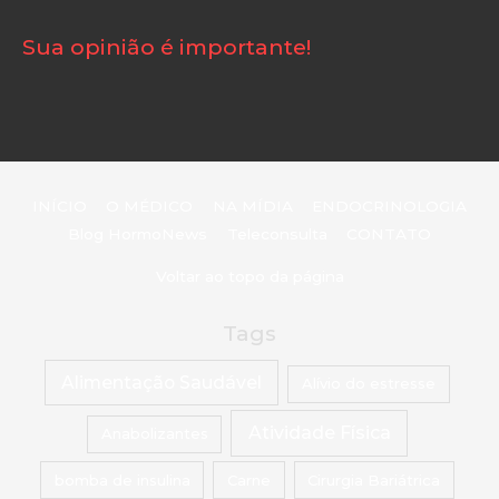
Sua opinião é importante!
INÍCIO
O MÉDICO
NA MÍDIA
ENDOCRINOLOGIA
Blog HormoNews
Teleconsulta
CONTATO
Voltar ao topo da página
Tags
Alimentação Saudável
Alívio do estresse
Atividade Física
Anabolizantes
bomba de insulina
Carne
Cirurgia Bariátrica