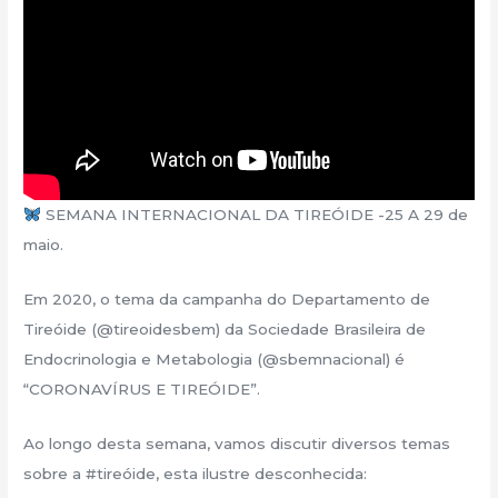
SEMANA INTERNACIONAL DA TIREÓIDE -25 A 29 de
maio.
Em 2020, o tema da campanha do Departamento de
Tireóide (@tireoidesbem) da Sociedade Brasileira de
Endocrinologia e Metabologia (@sbemnacional) é
“CORONAVÍRUS E TIREÓIDE”.
Ao longo desta semana, vamos discutir diversos temas
sobre a #tireóide, esta ilustre desconhecida: