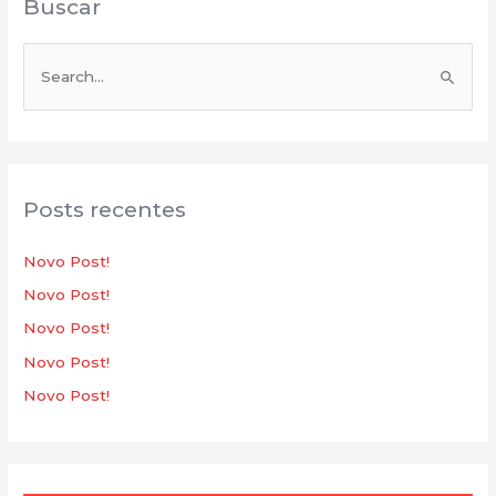
Buscar
P
e
s
q
u
Posts recentes
i
s
Novo Post!
a
Novo Post!
r
Novo Post!
p
Novo Post!
o
Novo Post!
r
: