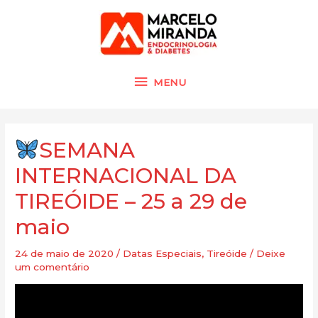
Ir
MENU
para
o
conteúdo
MENU
Navegação
de
SEMANA
Post
INTERNACIONAL DA
TIREÓIDE – 25 a 29 de
maio
24 de maio de 2020
/
Datas Especiais
,
Tireóide
/
Deixe
um comentário