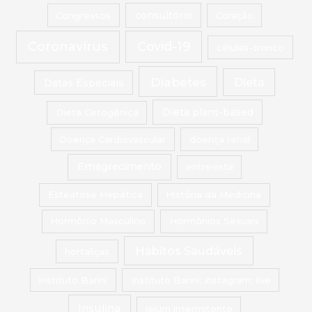
Congressos
consultório
Coração
Coronavírus
Covid-19
células-tronco
Diabetes
Dieta
Datas Especiais
Dieta Cetogênica
Dieta plant-based
Doença Cardiovascular
doença renal
Emagrecimento
entrevista
Esteatose Hepática
História da Medicina
Hormônio Masculino
Hormônios Sexuais
Hábitos Saudáveis
hortaliças
Instituto Barini
Instituto Barini; instagram; live
Insulina
jejum intermitente