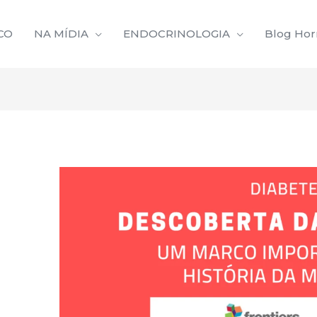
CO
NA MÍDIA
ENDOCRINOLOGIA
Blog Ho
Navegação
de
Post