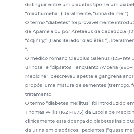
distinguir entre um diabetes tipo 1 e um diab
“madhumeha” (literalmente, “urina de mel”).
O termo “diabetes” foi provavelmente introd
de Apaméia ou por Aretaeus da Capadócia (12
“διαβńτης” (transliterado “diab ētēs ”), literalm
”.
O médico romano Claudius Galenus (125–199 D
urinosa” e “dipsatos”, enquanto Avicena (980–
Medicine”, descreveu apetite e gangrena anor
propôs uma mistura de sementes (tremoço, f
tratamento.
O termo “diabetes mellitus” foi introduzido e
Thomas Willis (1621-1675) da Escola de Medicin
clinicamente esta doença do diabetes insipidus
da urina em diabéticos. pacientes (“quase mel