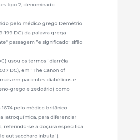
etes tipo 2, denominado
uzido pelo médico grego Demétrio
9-199 DC) da palavra grega
ente“ passagem ”e significado“ sifão
C) usou os termos “diarréia
1037 DC), em “The Canon of
mais em pacientes diabéticos e
eno-grego e zedoário) como
m 1674 pelo médico britânico
a Iatroquímica, para diferenciar
, referindo-se à doçura específica
le aut saccharo inbuta”).