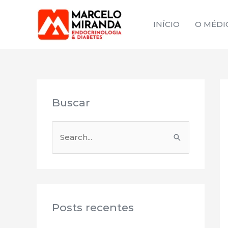
Ir
para
INÍCIO
O MÉDI
o
conteúdo
Buscar
P
e
s
q
u
Posts recentes
i