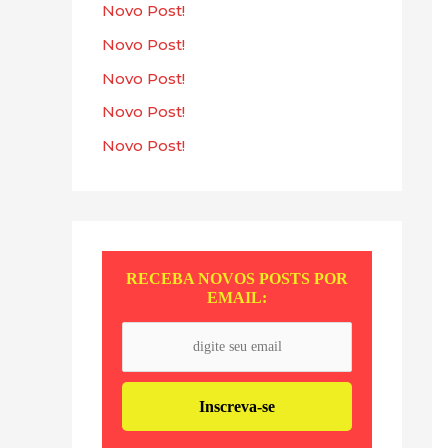
s
Novo Post!
a
Novo Post!
r
Novo Post!
p
Novo Post!
o
Novo Post!
r
:
RECEBA NOVOS POSTS POR
EMAIL: