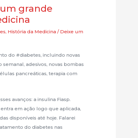
: um grande
edicina
tes
,
História da Medicina
/
Deixe um
nto do #diabetes, incluindo novas
ção semanal, adesivos, novas bombas
células pancreáticas, terapia com
s avanços: a insulina Fiasp.
e entra em ação logo que aplicada,
s disponíveis até hoje. Falarei
tratamento do diabetes nas