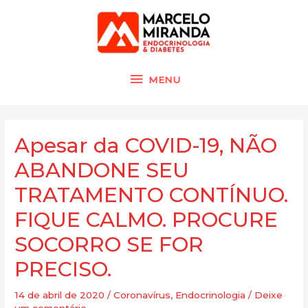
Ir
MENU
para
o
conteúdo
MENU
Navegação
de
Apesar da COVID-19, NÃO
Post
ABANDONE SEU
TRATAMENTO CONTÍNUO.
FIQUE CALMO. PROCURE
SOCORRO SE FOR
PRECISO.
14 de abril de 2020
/
Coronavírus
,
Endocrinologia
/
Deixe