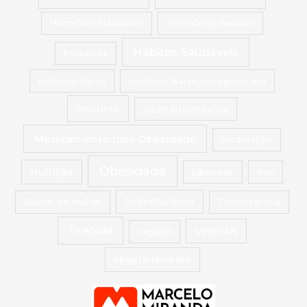
Hormônio Masculino
Hormônios Sexuais
Hábitos Saudáveis
hortaliças
Instituto Barini
Instituto Barini; instagram; live
Insulina
jejum intermitente
Medicamento para Obesidade
Moderação
Obesidade
Nutrição
pâncreas
Rim
Saúde da Mulher
Sedentarismo
Testosterona
Tireóide
vegano
Vegetais
vegetarianismo