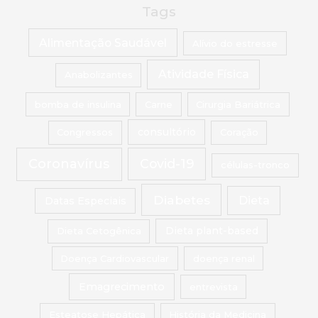
Tags
Alimentação Saudável
Alívio do estresse
Atividade Física
Anabolizantes
bomba de insulina
Carne
Cirurgia Bariátrica
Congressos
consultório
Coração
Coronavírus
Covid-19
células-tronco
Diabetes
Dieta
Datas Especiais
Dieta Cetogênica
Dieta plant-based
Doença Cardiovascular
doença renal
Emagrecimento
entrevista
Esteatose Hepática
História da Medicina