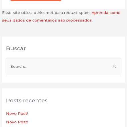
Esse site utiliza o Akismet para reduzir spam.
Aprenda como
seus dados de comentários são processados
.
Buscar
P
e
s
q
u
Posts recentes
i
s
Novo Post!
a
Novo Post!