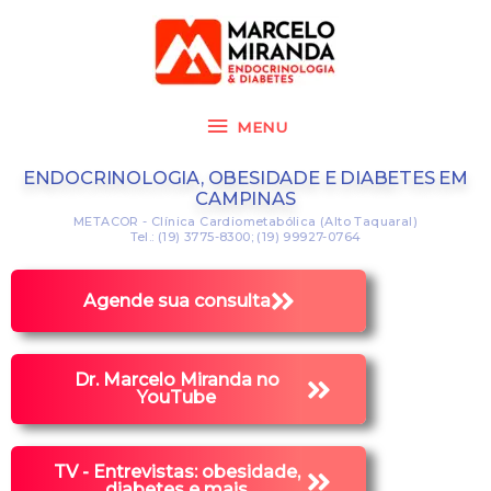
Ir
MENU
para
o
conteúdo
MENU
ENDOCRINOLOGIA, OBESIDADE E DIABETES EM
CAMPINAS
METACOR - Clínica Cardiometabólica (Alto Taquaral)
Tel.:
(19) 3775-8300
;
(19) 99927-0764
Agende sua consulta
Dr. Marcelo Miranda no
YouTube
TV - Entrevistas: obesidade,
diabetes e mais