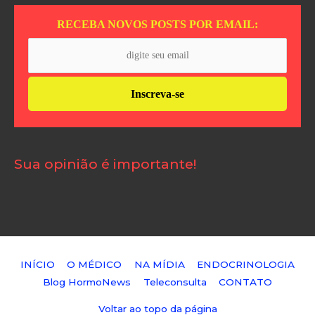
RECEBA NOVOS POSTS POR EMAIL:
Sua opinião é importante!
INÍCIO
O MÉDICO
NA MÍDIA
ENDOCRINOLOGIA
Blog HormoNews
Teleconsulta
CONTATO
Voltar ao topo da página